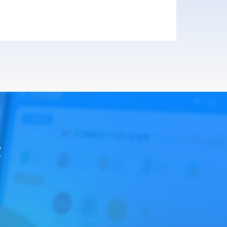
本增效看的见，开启人工数盘6倍速
惠京盈®食堂点评通
员工评价即考核表。将主观口碑，变为服
务商的客观KPI
易餐台®企业团餐智慧食堂
通过智慧食堂全流程数字化，实现管理省
心、运营安心、员工称心、企业放心的多
重价值
自衍®快扫盘
验
是一套通过RFID技术帮助自选火锅商家快
速统计餐盘完成结算的系统。由快扫盘手
”
持结算机...
惠京盈®食堂点评通
食堂点评通是便捷的食堂反馈平台，用户
可实时点评菜品、服务，助力食堂优化运
营，构建高效...