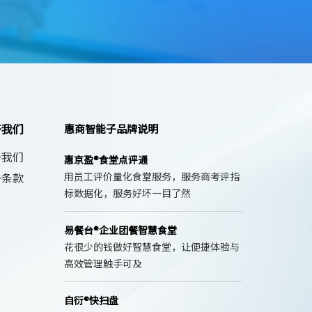
易餐台®企业团餐智慧食堂
包含智慧食堂的系统和智能设备，融合高
效流程，提供一站式食堂数字化综合解决
方案，助力团餐...
自衍®快扫盘
火锅结算新时代产品，扫盘子又快又准，
账单清晰
于我们
惠商智能子品牌说明
于我们
惠京盈®食堂点评通
务条款
用员工评价量化食堂服务，服务商考评指
标数据化，服务好坏一目了然
易餐台®企业团餐智慧食堂
花很少的钱做好智慧食堂，让便捷体验与
高效管理触手可及
自衍®快扫盘